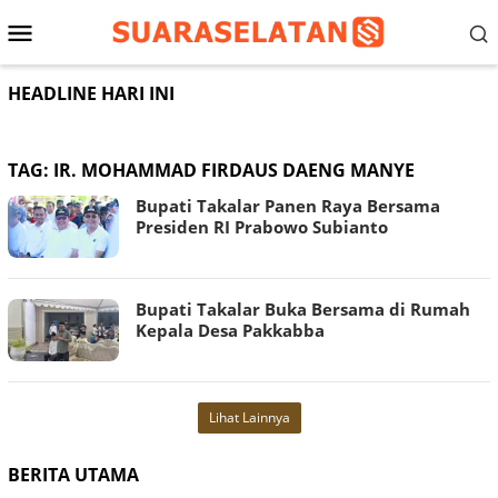
Loncat
Menu
ke
konten
Mobile
HEADLINE HARI INI
TAG:
IR. MOHAMMAD FIRDAUS DAENG MANYE
Bupati Takalar Panen Raya Bersama
Presiden RI Prabowo Subianto
Bupati Takalar Buka Bersama di Rumah
Kepala Desa Pakkabba
Lihat Lainnya
BERITA UTAMA