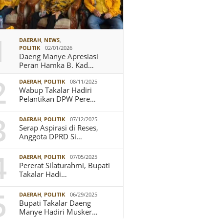
1
DAERAH
,
NEWS
,
POLITIK
02/01/2026
Daeng Manye Apresiasi
Peran Hamka B. Kad…
2
DAERAH
,
POLITIK
08/11/2025
Wabup Takalar Hadiri
Pelantikan DPW Pere…
3
DAERAH
,
POLITIK
07/12/2025
Serap Aspirasi di Reses,
Anggota DPRD Si…
4
DAERAH
,
POLITIK
07/05/2025
Pererat Silaturahmi, Bupati
Takalar Hadi…
5
DAERAH
,
POLITIK
06/29/2025
Bupati Takalar Daeng
Manye Hadiri Musker…