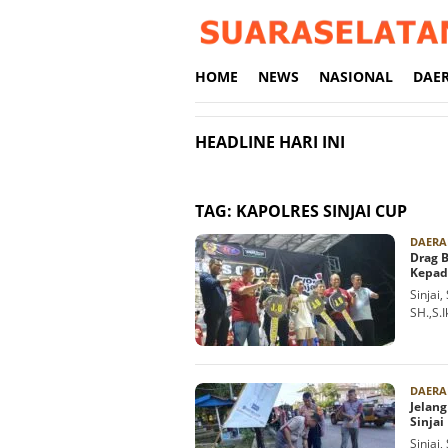
Loncat
ke
konten
HOME
NEWS
NASIONAL
DAE
HEADLINE HARI INI
TAG:
KAPOLRES SINJAI CUP
DAERA
Drag B
Kepad
Sinjai
SH.,S.
DAERA
Jelang
Sinjai
Sinjai