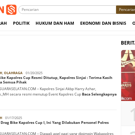
Pencaria
RAH
POLITIK
HUKUM DAN HAM
EKONOMI DAN BISNIS
BERI
Azhari
H
,
OLAHRAGA
01/20/2025
ike Kapolres Cup Resmi Ditutup, Kapolres Sinjai : Terima Kasih
a Semua Pihak
, SUARASELATAN.COM – Kapolres Sinjai Akbp Harry Azhar,
Ik.,MH secara resmi menutup Event Kapolres Cup
Baca Selengkapnya
Azhari
H
01/17/2025
 Drag Bike Kapolres Cup I, Ini Yang Dilakukan Personel Polres
, SUARASELATAN.COM – Diawali apel pagi yang dipimpin Wakapolres