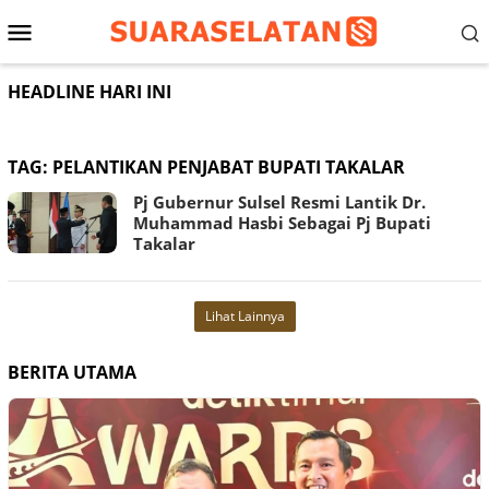
Loncat
Menu
ke
konten
Mobile
HEADLINE HARI INI
TAG:
PELANTIKAN PENJABAT BUPATI TAKALAR
Pj Gubernur Sulsel Resmi Lantik Dr.
Muhammad Hasbi Sebagai Pj Bupati
Takalar
Lihat Lainnya
BERITA UTAMA