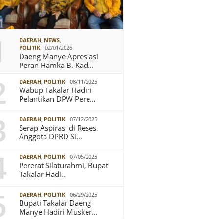
1
DAERAH
,
NEWS
,
POLITIK
02/01/2026
Daeng Manye Apresiasi
Peran Hamka B. Kad…
2
DAERAH
,
POLITIK
08/11/2025
Wabup Takalar Hadiri
Pelantikan DPW Pere…
3
DAERAH
,
POLITIK
07/12/2025
Serap Aspirasi di Reses,
Anggota DPRD Si…
4
DAERAH
,
POLITIK
07/05/2025
Pererat Silaturahmi, Bupati
Takalar Hadi…
5
DAERAH
,
POLITIK
06/29/2025
Bupati Takalar Daeng
Manye Hadiri Musker…