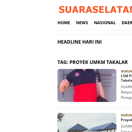
Loncat
ke
konten
HOME
NEWS
NASIONAL
DAE
HEADLINE HARI INI
TAG:
PROYEK UMKM TAKALAR
HUKUM
LSM P
Takala
SUARA
Rakyat
Peneg
HUKUM
Proye
SUARA
Galut 