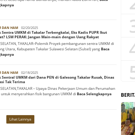
gkapnya
Hs
 DAN HAM
02/20/2025
 Sentra UMKM di Takalar Terbengkalai, Eks Kadis PUPR Ikut
D'Sau
ret? LSM PERAK: Jangan Main-main dengan Uang Rakyat
SELATAN, TAKALAR–Polemik Proyek pembangunan sentra UMKM di
ng Utara, Kabupaten Takalar Sulawesi Selatan (Sulsel) yang
Baca
gkapnya
Hs
 DAN HAM
02/18/2025
 Sentral UMKM dari Dana PEN di Galesong Takalar Rusak, Dinas
D'Sau
asi Tak Terima
SELATAN,TAKALAR – Upaya Dinas Pekerjaan Umum dan Perumahan
 untuk menyerahkan fisik bangunan UMKM di
Baca Selengkapnya
BERIT
Lihat Lainnya