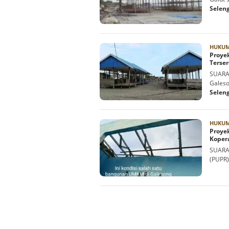
Selen
HUKUM
Proyek
Terse
SUARA
Galeso
Selen
HUKUM
Proyek
Koper
SUARA
(PUPR)