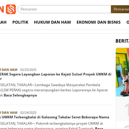
Pencaria
RAH
POLITIK
HUKUM DAN HAM
EKONOMI DAN BISNIS
BERI
Hs
 DAN HAM
02/25/2025
ERAK Segera Layangkan Laporan ke Kejati Sulsel Proyek UMKM di
D'Sau
r
SELATAN, TAKALAR—Lembaga Swadaya Masyarakat Pembela
 (LSM PERAK) segera merampungkan berkas Laporannya ke Aparat
ak
Baca Selengkapnya
Hs
 DAN HAM
02/24/2025
k UMKM Terbengkalai di Galesong Takalar Seret Beberapa Nama
D'Sau
SELATAN, TAKALAR— Polemik terbengkalainya proyek UMKM di
seret beberapa nama diantaranya, mantan Kabid Zumirrah,
Baca