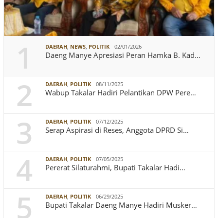
1
DAERAH
,
NEWS
,
POLITIK
02/01/2026
Daeng Manye Apresiasi Peran Hamka B. Kad…
2
DAERAH
,
POLITIK
08/11/2025
Wabup Takalar Hadiri Pelantikan DPW Pere…
3
DAERAH
,
POLITIK
07/12/2025
Serap Aspirasi di Reses, Anggota DPRD Si…
4
DAERAH
,
POLITIK
07/05/2025
Pererat Silaturahmi, Bupati Takalar Hadi…
5
DAERAH
,
POLITIK
06/29/2025
Bupati Takalar Daeng Manye Hadiri Musker…