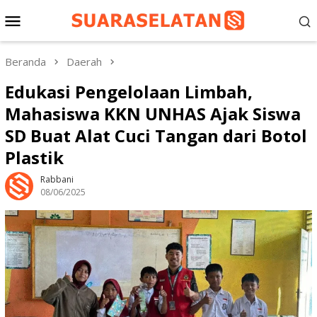
Loncat
Menu
ke
konten
Mobile
Beranda
Daerah
Edukasi Pengelolaan Limbah,
Mahasiswa KKN UNHAS Ajak Siswa
SD Buat Alat Cuci Tangan dari Botol
Plastik
Rabbani
08/06/2025