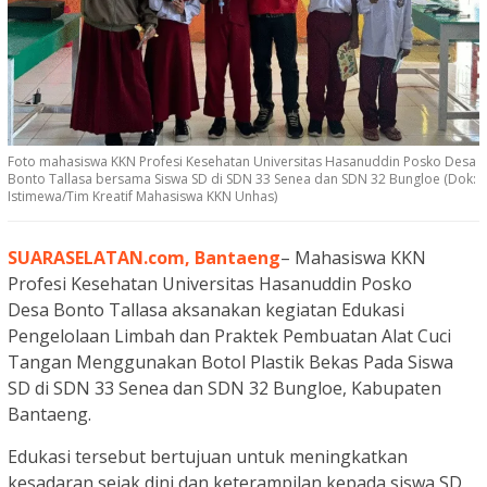
Foto mahasiswa KKN Profesi Kesehatan Universitas Hasanuddin Posko Desa
Bonto Tallasa bersama Siswa SD di SDN 33 Senea dan SDN 32 Bungloe (Dok:
Istimewa/Tim Kreatif Mahasiswa KKN Unhas)
SUARASELATAN.com, Bantaeng
– Mahasiswa KKN
Profesi Kesehatan Universitas Hasanuddin Posko
Desa Bonto Tallasa aksanakan kegiatan Edukasi
Pengelolaan Limbah dan Praktek Pembuatan Alat Cuci
Tangan Menggunakan Botol Plastik Bekas Pada Siswa
SD di SDN 33 Senea dan SDN 32 Bungloe, Kabupaten
Bantaeng.
Edukasi tersebut bertujuan untuk meningkatkan
kesadaran sejak dini dan keterampilan kepada siswa SD