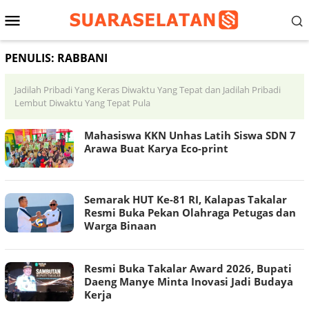
Loncat
Menu
ke
konten
Mobile
PENULIS:
RABBANI
Jadilah Pribadi Yang Keras Diwaktu Yang Tepat dan Jadilah Pribadi
Lembut Diwaktu Yang Tepat Pula
Mahasiswa KKN Unhas Latih Siswa SDN 7
Arawa Buat Karya Eco-print
Semarak HUT Ke-81 RI, Kalapas Takalar
Resmi Buka Pekan Olahraga Petugas dan
Warga Binaan
Resmi Buka Takalar Award 2026, Bupati
Daeng Manye Minta Inovasi Jadi Budaya
Kerja