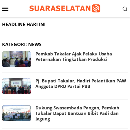
Loncat
Menu
ke
konten
Mobile
HEADLINE HARI INI
KATEGORI:
NEWS
Pemkab Takalar Ajak Pelaku Usaha
Peternakan Tingkatkan Produksi
Pj. Bupati Takalar, Hadiri Pelantikan PAW
Anggota DPRD Partai PBB
Dukung Swasembada Pangan, Pemkab
Takalar Dapat Bantuan Bibit Padi dan
Jagung