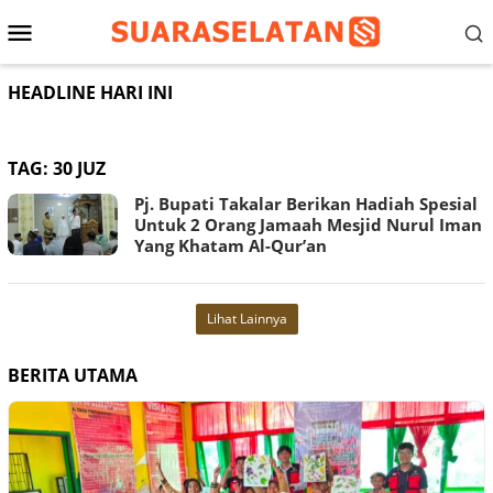
Loncat
Menu
ke
konten
Mobile
HEADLINE HARI INI
TAG:
30 JUZ
Pj. Bupati Takalar Berikan Hadiah Spesial
Untuk 2 Orang Jamaah Mesjid Nurul Iman
Yang Khatam Al-Qur’an
Lihat Lainnya
BERITA UTAMA