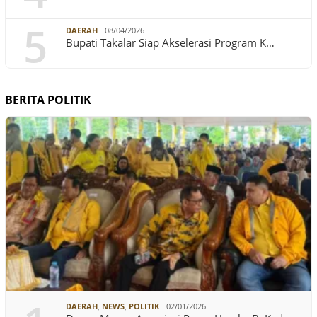
5
DAERAH
08/04/2026
Bupati Takalar Siap Akselerasi Program K…
BERITA POLITIK
DAERAH
,
NEWS
,
POLITIK
02/01/2026