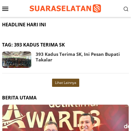
Loncat
Menu
ke
konten
Mobile
HEADLINE HARI INI
TAG:
393 KADUS TERIMA SK
393 Kadus Terima SK, Ini Pesan Bupati
Takalar
Lihat Lainnya
BERITA UTAMA