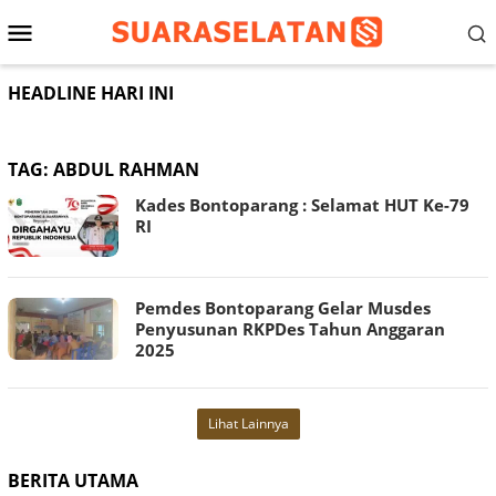
Loncat
Menu
ke
konten
Mobile
HEADLINE HARI INI
TAG:
ABDUL RAHMAN
Kades Bontoparang : Selamat HUT Ke-79
RI
Pemdes Bontoparang Gelar Musdes
Penyusunan RKPDes Tahun Anggaran
2025
Lihat Lainnya
BERITA UTAMA