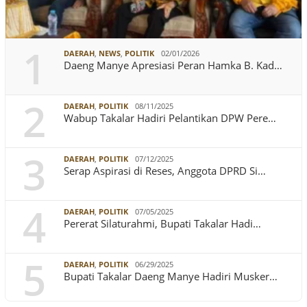
1
DAERAH
,
NEWS
,
POLITIK
02/01/2026
Daeng Manye Apresiasi Peran Hamka B. Kad…
2
DAERAH
,
POLITIK
08/11/2025
Wabup Takalar Hadiri Pelantikan DPW Pere…
3
DAERAH
,
POLITIK
07/12/2025
Serap Aspirasi di Reses, Anggota DPRD Si…
4
DAERAH
,
POLITIK
07/05/2025
Pererat Silaturahmi, Bupati Takalar Hadi…
5
DAERAH
,
POLITIK
06/29/2025
Bupati Takalar Daeng Manye Hadiri Musker…