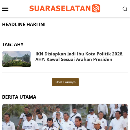
Loncat
Menu
ke
konten
Mobile
HEADLINE HARI INI
TAG:
AHY
IKN Disiapkan Jadi Ibu Kota Politik 2028,
AHY: Kawal Sesuai Arahan Presiden
Lihat Lainnya
BERITA UTAMA