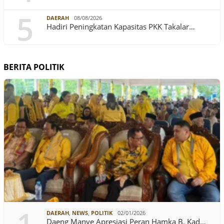
5
DAERAH
08/08/2026
Hadiri Peningkatan Kapasitas PKK Takalar…
BERITA POLITIK
DAERAH
,
NEWS
,
POLITIK
02/01/2026
Daeng Manye Apresiasi Peran Hamka B. Kad…