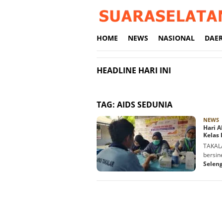
Loncat
ke
konten
HOME
NEWS
NASIONAL
DAE
HEADLINE HARI INI
TAG:
AIDS SEDUNIA
R
NEWS
Hari A
Kelas 
TAKAL
bersin
Selen