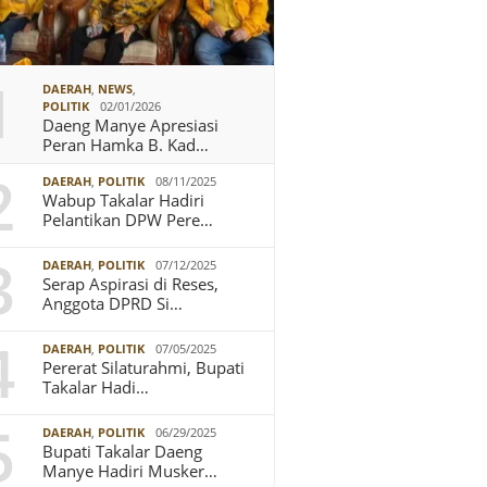
1
DAERAH
,
NEWS
,
POLITIK
02/01/2026
Daeng Manye Apresiasi
Peran Hamka B. Kad…
2
DAERAH
,
POLITIK
08/11/2025
Wabup Takalar Hadiri
Pelantikan DPW Pere…
3
DAERAH
,
POLITIK
07/12/2025
Serap Aspirasi di Reses,
Anggota DPRD Si…
4
DAERAH
,
POLITIK
07/05/2025
Pererat Silaturahmi, Bupati
Takalar Hadi…
5
DAERAH
,
POLITIK
06/29/2025
Bupati Takalar Daeng
Manye Hadiri Musker…