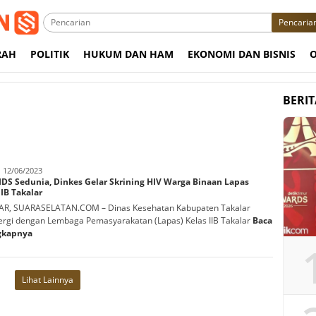
Pencaria
RAH
POLITIK
HUKUM DAN HAM
EKONOMI DAN BISNIS
BERI
abbani
12/06/2023
IDS Sedunia, Dinkes Gelar Skrining HIV Warga Binaan Lapas
IIB Takalar
AR, SUARASELATAN.COM – Dinas Kesehatan Kabupaten Takalar
ergi dengan Lembaga Pemasyarakatan (Lapas) Kelas IIB Takalar
Baca
gkapnya
Lihat Lainnya