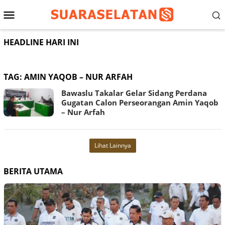
Loncat
Menu
ke
konten
Mobile
HEADLINE HARI INI
TAG:
AMIN YAQOB – NUR ARFAH
Bawaslu Takalar Gelar Sidang Perdana
Gugatan Calon Perseorangan Amin Yaqob
– Nur Arfah
Lihat Lainnya
BERITA UTAMA