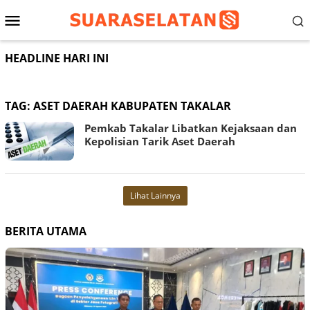
Loncat
Menu
ke
konten
Mobile
HEADLINE HARI INI
TAG:
ASET DAERAH KABUPATEN TAKALAR
Pemkab Takalar Libatkan Kejaksaan dan
Kepolisian Tarik Aset Daerah
Lihat Lainnya
BERITA UTAMA