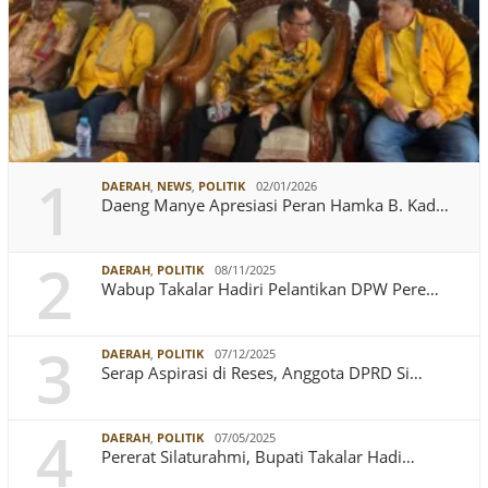
1
DAERAH
,
NEWS
,
POLITIK
02/01/2026
Daeng Manye Apresiasi Peran Hamka B. Kad…
2
DAERAH
,
POLITIK
08/11/2025
Wabup Takalar Hadiri Pelantikan DPW Pere…
3
DAERAH
,
POLITIK
07/12/2025
Serap Aspirasi di Reses, Anggota DPRD Si…
4
DAERAH
,
POLITIK
07/05/2025
Pererat Silaturahmi, Bupati Takalar Hadi…