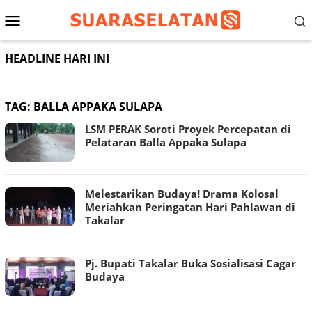
Loncat
Menu
ke
konten
Mobile
HEADLINE HARI INI
TAG:
BALLA APPAKA SULAPA
LSM PERAK Soroti Proyek Percepatan di
Pelataran Balla Appaka Sulapa
Melestarikan Budaya! Drama Kolosal
Meriahkan Peringatan Hari Pahlawan di
Takalar
Pj. Bupati Takalar Buka Sosialisasi Cagar
Budaya