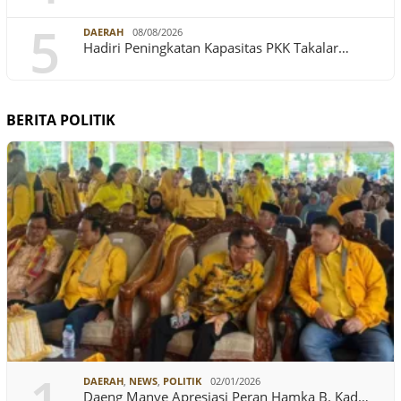
5
DAERAH
08/08/2026
Hadiri Peningkatan Kapasitas PKK Takalar…
BERITA POLITIK
DAERAH
,
NEWS
,
POLITIK
02/01/2026
Daeng Manye Apresiasi Peran Hamka B. Kad…