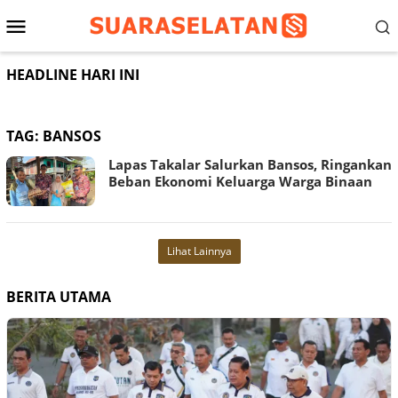
Loncat
Menu
ke
konten
Mobile
HEADLINE HARI INI
TAG:
BANSOS
Lapas Takalar Salurkan Bansos, Ringankan
Beban Ekonomi Keluarga Warga Binaan
Lihat Lainnya
BERITA UTAMA