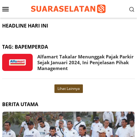
Loncat
Menu
ke
konten
Mobile
HEADLINE HARI INI
TAG:
BAPEMPERDA
Alfamart Takalar Menunggak Pajak Parkir
Sejak Januari 2024, Ini Penjelasan Pihak
Management
Lihat Lainnya
BERITA UTAMA