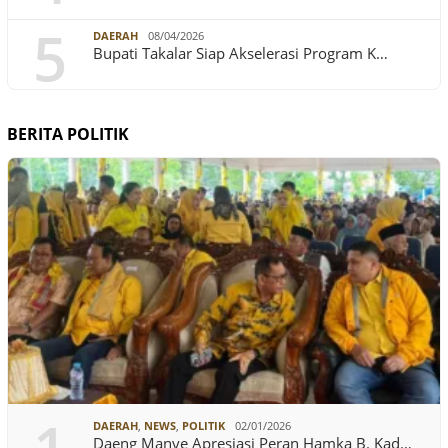
5
DAERAH
08/04/2026
Bupati Takalar Siap Akselerasi Program K…
BERITA POLITIK
DAERAH
,
NEWS
,
POLITIK
02/01/2026
Daeng Manye Apresiasi Peran Hamka B. Kad…