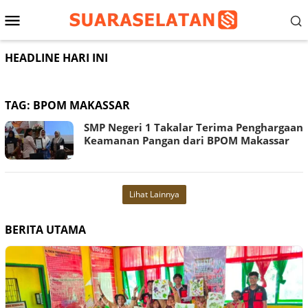
Loncat
Menu
ke
konten
Mobile
HEADLINE HARI INI
TAG:
BPOM MAKASSAR
SMP Negeri 1 Takalar Terima Penghargaan
Keamanan Pangan dari BPOM Makassar
Lihat Lainnya
BERITA UTAMA