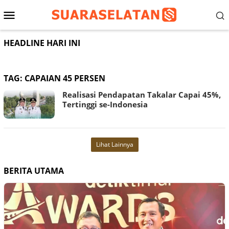
Loncat
Menu
ke
konten
Mobile
HEADLINE HARI INI
TAG:
CAPAIAN 45 PERSEN
Realisasi Pendapatan Takalar Capai 45%,
Tertinggi se-Indonesia
Lihat Lainnya
BERITA UTAMA