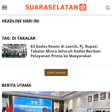
Loncat
Menu
ke
konten
Mobile
HEADLINE HARI INI
TAG:
DI TAKALAR
83 Kades Resmi di Lantik, Pj. Bupati
Takalar Minta Seluruh Kades Berikan
Pelayanan Prima ke Masyarakat
Lihat Lainnya
BERITA UTAMA