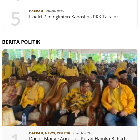
5
DAERAH
08/08/2026
Hadiri Peningkatan Kapasitas PKK Takalar…
BERITA POLITIK
DAERAH
,
NEWS
,
POLITIK
02/01/2026
Daeng Manye Apresiasi Peran Hamka B. Kad…