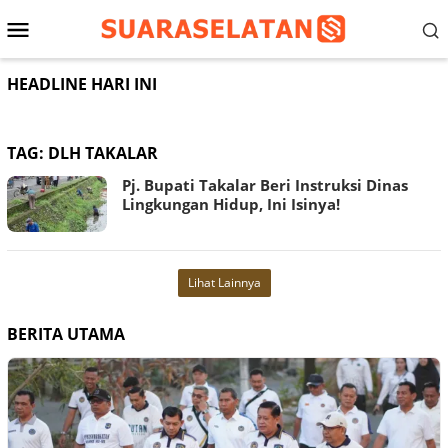
Loncat
Menu
ke
konten
Mobile
HEADLINE HARI INI
TAG:
DLH TAKALAR
Pj. Bupati Takalar Beri Instruksi Dinas
Lingkungan Hidup, Ini Isinya!
Lihat Lainnya
BERITA UTAMA