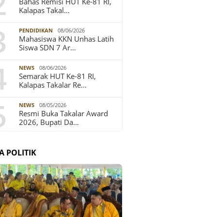
2
Bahas Remisi HUT Ke-81 RI,
Kalapas Takal…
3
PENDIDIKAN
08/06/2026
Mahasiswa KKN Unhas Latih
Siswa SDN 7 Ar…
4
NEWS
08/06/2026
Semarak HUT Ke-81 RI,
Kalapas Takalar Re…
5
NEWS
08/05/2026
Resmi Buka Takalar Award
2026, Bupati Da…
A POLITIK