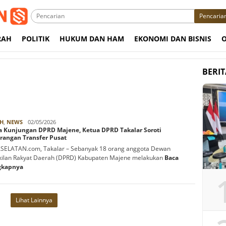
Pencaria
RAH
POLITIK
HUKUM DAN HAM
EKONOMI DAN BISNIS
BERI
Rabbani
H
,
NEWS
02/05/2026
a Kunjungan DPRD Majene, Ketua DPRD Takalar Soroti
rangan Transfer Pusat
SELATAN.com, Takalar – Sebanyak 18 orang anggota Dewan
ilan Rakyat Daerah (DPRD) Kabupaten Majene melakukan
Baca
gkapnya
Lihat Lainnya