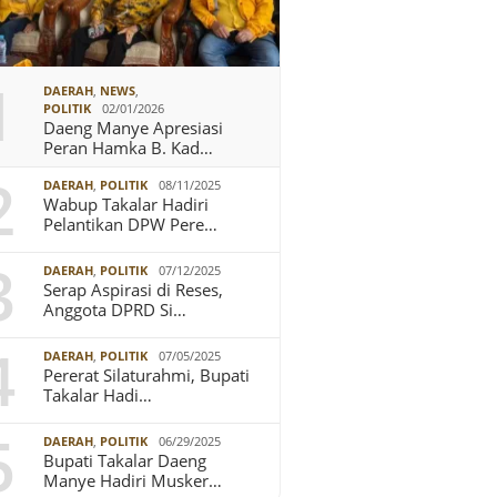
1
DAERAH
,
NEWS
,
POLITIK
02/01/2026
Daeng Manye Apresiasi
Peran Hamka B. Kad…
2
DAERAH
,
POLITIK
08/11/2025
Wabup Takalar Hadiri
Pelantikan DPW Pere…
3
DAERAH
,
POLITIK
07/12/2025
Serap Aspirasi di Reses,
Anggota DPRD Si…
4
DAERAH
,
POLITIK
07/05/2025
Pererat Silaturahmi, Bupati
Takalar Hadi…
5
DAERAH
,
POLITIK
06/29/2025
Bupati Takalar Daeng
Manye Hadiri Musker…