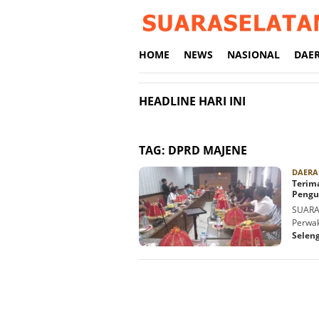
Loncat
ke
konten
HOME
NEWS
NASIONAL
DAE
HEADLINE HARI INI
TAG:
DPRD MAJENE
DAERA
Terim
Pengu
SUARA
Perwak
Selen