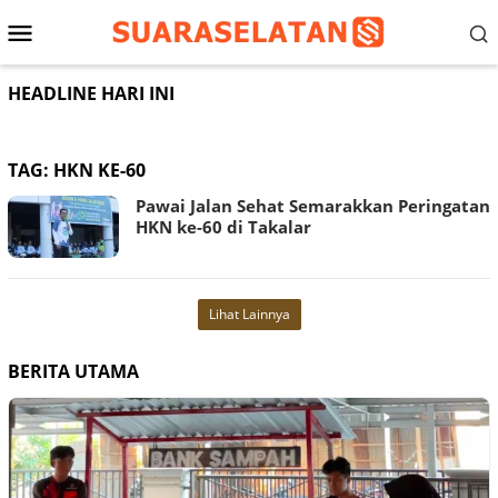
Loncat
Menu
ke
konten
Mobile
HEADLINE HARI INI
TAG:
HKN KE-60
Pawai Jalan Sehat Semarakkan Peringatan
HKN ke-60 di Takalar
Lihat Lainnya
BERITA UTAMA