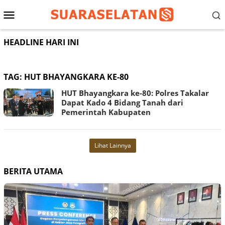
Loncat
Menu
ke
konten
Mobile
HEADLINE HARI INI
TAG:
HUT BHAYANGKARA KE-80
HUT Bhayangkara ke-80: Polres Takalar
Dapat Kado 4 Bidang Tanah dari
Pemerintah Kabupaten
Lihat Lainnya
BERITA UTAMA