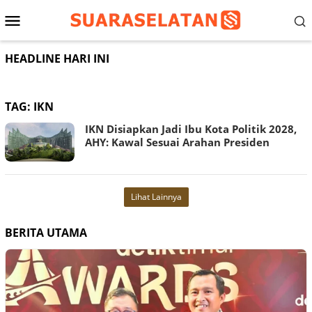
Loncat
Menu
ke
konten
Mobile
HEADLINE HARI INI
TAG:
IKN
IKN Disiapkan Jadi Ibu Kota Politik 2028,
AHY: Kawal Sesuai Arahan Presiden
Lihat Lainnya
BERITA UTAMA