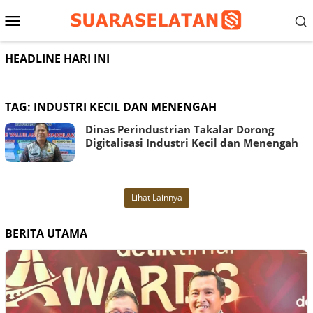
Loncat
Menu
ke
konten
Mobile
HEADLINE HARI INI
TAG:
INDUSTRI KECIL DAN MENENGAH
Dinas Perindustrian Takalar Dorong
Digitalisasi Industri Kecil dan Menengah
Lihat Lainnya
BERITA UTAMA