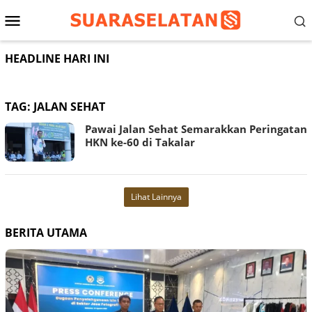
Loncat
Menu
ke
konten
Mobile
HEADLINE HARI INI
TAG:
JALAN SEHAT
Pawai Jalan Sehat Semarakkan Peringatan
HKN ke-60 di Takalar
Lihat Lainnya
BERITA UTAMA