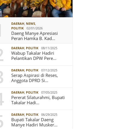
1
DAERAH
,
NEWS
,
POLITIK
02/01/2026
Daeng Manye Apresiasi
Peran Hamka B. Kad…
2
DAERAH
,
POLITIK
08/11/2025
Wabup Takalar Hadiri
Pelantikan DPW Pere…
3
DAERAH
,
POLITIK
07/12/2025
Serap Aspirasi di Reses,
Anggota DPRD Si…
4
DAERAH
,
POLITIK
07/05/2025
Pererat Silaturahmi, Bupati
Takalar Hadi…
5
DAERAH
,
POLITIK
06/29/2025
Bupati Takalar Daeng
Manye Hadiri Musker…