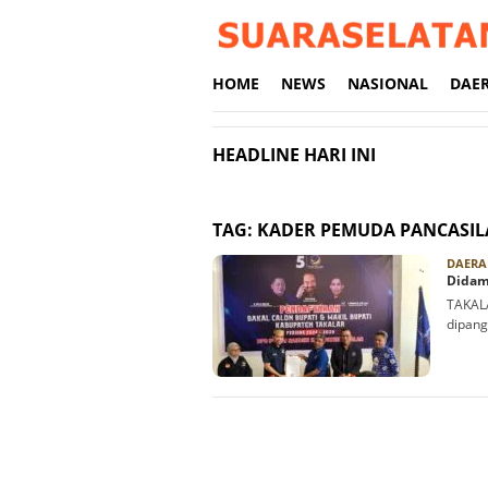
Loncat
ke
konten
HOME
NEWS
NASIONAL
DAE
HEADLINE HARI INI
TAG:
KADER PEMUDA PANCASIL
DAERA
Didamp
TAKAL
dipang