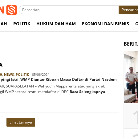
Pencaria
RAH
POLITIK
HUKUM DAN HAM
EKONOMI DAN BISNIS
BERI
A
Rabbani
H
,
NEWS
,
POLITIK
05/06/2024
ingi Istri, WMP Diantar Ribuan Massa Daftar di Partai Nasdem
AR, SUARASELATAN – Wahyudin Mapparenta atau yang akrab
gil WMP secara resmi mendaftar di DPC
Baca Selengkapnya
Lihat Lainnya