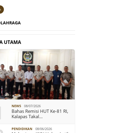
n
OLAHRAGA
TA UTAMA
1
NEWS
08/07/2026
Bahas Remisi HUT Ke-81 RI,
Kalapas Takal…
PENDIDIKAN
08/06/2026