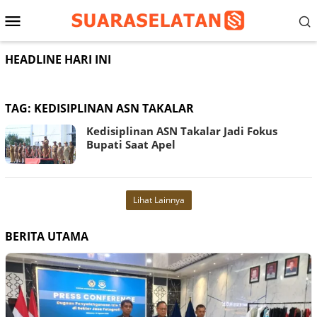
Loncat
Menu
ke
konten
Mobile
HEADLINE HARI INI
TAG:
KEDISIPLINAN ASN TAKALAR
Kedisiplinan ASN Takalar Jadi Fokus
Bupati Saat Apel
Lihat Lainnya
BERITA UTAMA