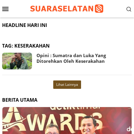
Loncat
Menu
ke
konten
Mobile
HEADLINE HARI INI
TAG:
KESERAKAHAN
Opini : Sumatra dan Luka Yang
Ditorehkan Oleh Keserakahan
Lihat Lainnya
BERITA UTAMA