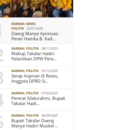
1
DAERAH
,
NEWS
,
POLITIK
02/01/2026
Daeng Manye Apresiasi
Peran Hamka B. Kad…
2
DAERAH
,
POLITIK
08/11/2025
Wabup Takalar Hadiri
Pelantikan DPW Pere…
3
DAERAH
,
POLITIK
07/12/2025
Serap Aspirasi di Reses,
Anggota DPRD Si…
4
DAERAH
,
POLITIK
07/05/2025
Pererat Silaturahmi, Bupati
Takalar Hadi…
5
DAERAH
,
POLITIK
06/29/2025
Bupati Takalar Daeng
Manye Hadiri Musker…