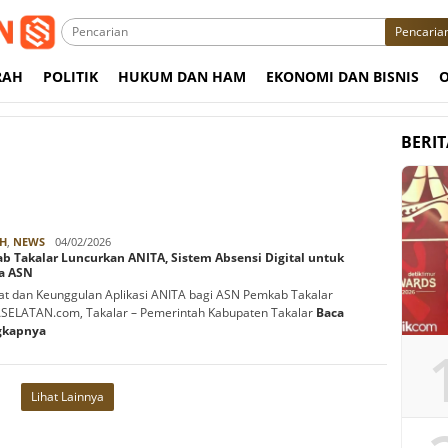
Pencaria
RAH
POLITIK
HUKUM DAN HAM
EKONOMI DAN BISNIS
BERI
Rabbani
H
,
NEWS
04/02/2026
b Takalar Luncurkan ANITA, Sistem Absensi Digital untuk
ja ASN
t dan Keunggulan Aplikasi ANITA bagi ASN Pemkab Takalar
ELATAN.com, Takalar – Pemerintah Kabupaten Takalar
Baca
gkapnya
Lihat Lainnya