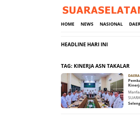
Loncat
ke
konten
HOME
NEWS
NASIONAL
DAE
HEADLINE HARI INI
TAG:
KINERJA ASN TAKALAR
DAERA
Pemka
Kiner
Manfaa
SUARAS
Selen