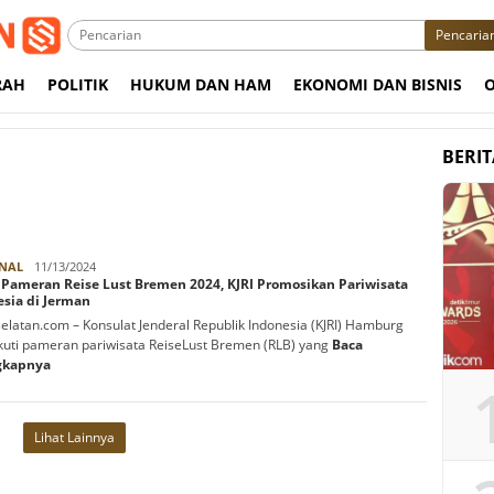
Pencaria
RAH
POLITIK
HUKUM DAN HAM
EKONOMI DAN BISNIS
BERI
Azhari
NAL
11/13/2024
 Pameran Reise Lust Bremen 2024, KJRI Promosikan Pariwisata
sia di Jerman
elatan.com – Konsulat Jenderal Republik Indonesia (KJRI) Hamburg
uti pameran pariwisata ReiseLust Bremen (RLB) yang
Baca
gkapnya
Lihat Lainnya