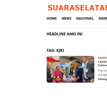
Loncat
ke
konten
HOME
NEWS
NASIONAL
DAE
HEADLINE HARI INI
TAG:
KJRI
NASIO
Lewat
Indone
Suaras
mengik
Selen