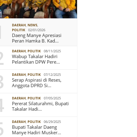
1
DAERAH
,
NEWS
,
POLITIK
02/01/2026
Daeng Manye Apresiasi
Peran Hamka B. Kad…
2
DAERAH
,
POLITIK
08/11/2025
Wabup Takalar Hadiri
Pelantikan DPW Pere…
3
DAERAH
,
POLITIK
07/12/2025
Serap Aspirasi di Reses,
Anggota DPRD Si…
4
DAERAH
,
POLITIK
07/05/2025
Pererat Silaturahmi, Bupati
Takalar Hadi…
5
DAERAH
,
POLITIK
06/29/2025
Bupati Takalar Daeng
Manye Hadiri Musker…