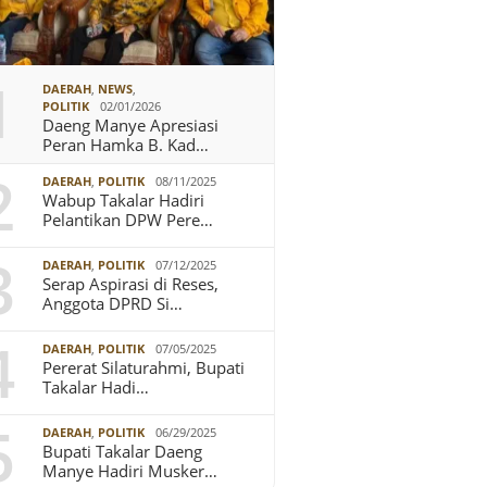
1
DAERAH
,
NEWS
,
POLITIK
02/01/2026
Daeng Manye Apresiasi
Peran Hamka B. Kad…
2
DAERAH
,
POLITIK
08/11/2025
Wabup Takalar Hadiri
Pelantikan DPW Pere…
3
DAERAH
,
POLITIK
07/12/2025
Serap Aspirasi di Reses,
Anggota DPRD Si…
4
DAERAH
,
POLITIK
07/05/2025
Pererat Silaturahmi, Bupati
Takalar Hadi…
5
DAERAH
,
POLITIK
06/29/2025
Bupati Takalar Daeng
Manye Hadiri Musker…