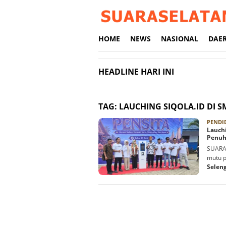
Loncat
ke
konten
HOME
NEWS
NASIONAL
DAE
HEADLINE HARI INI
TAG:
LAUCHING SIQOLA.ID DI 
PENDI
Lauchi
Penuh 
SUARAS
mutu p
Selen