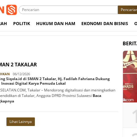
Pencaria
RAH
POLITIK
HUKUM DAN HAM
EKONOMI DAN BISNIS
BERI
SMAN 2 TAKALAR
Rabbani
DIKAN
06/12/2026
ng Siqola.id di SMAN 2 Takalar, Hj. Fadilah Fahriana Dukung
Inovasi Digital Karya Pemuda Lokal
ELATAN.COM, Takalar – Mendorong digitalisasi dan meningkatkan
endidikan di Takalar, Anggota DPRD Provinsi Sulawesi
Baca
gkapnya
Lihat Lainnya