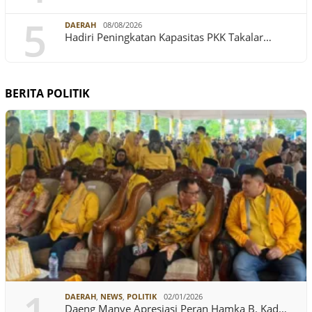
5
DAERAH
08/08/2026
Hadiri Peningkatan Kapasitas PKK Takalar…
BERITA POLITIK
DAERAH
,
NEWS
,
POLITIK
02/01/2026
Daeng Manye Apresiasi Peran Hamka B. Kad…