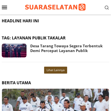
Loncat
Menu
ke
konten
Mobile
HEADLINE HARI INI
TAG:
LAYANAN PUBLIK TAKALAR
Desa Tarang Towaya Segera Terbentuk
Demi Percepat Layanan Publik
Lihat Lainnya
BERITA UTAMA