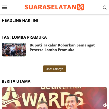
Loncat
Menu
ke
konten
Mobile
HEADLINE HARI INI
TAG:
LOMBA PRAMUKA
Bupati Takalar Kobarkan Semangat
Peserta Lomba Pramuka
Lihat Lainnya
BERITA UTAMA