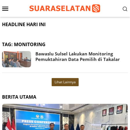
Loncat
Menu
ke
konten
Mobile
HEADLINE HARI INI
TAG:
MONITORING
Bawaslu Sulsel Lakukan Monitoring
Pemuktahiran Data Pemilih di Takalar
Lihat Lainnya
BERITA UTAMA