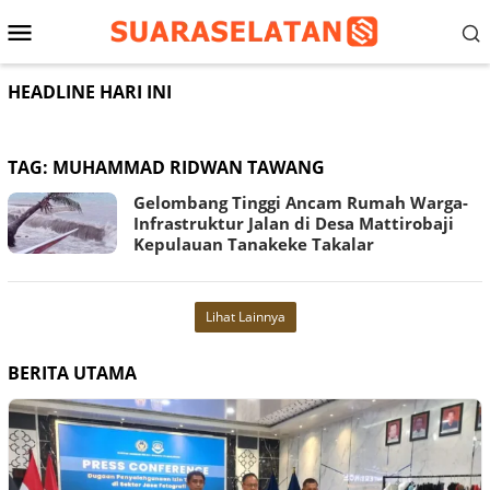
Loncat
Menu
ke
konten
Mobile
HEADLINE HARI INI
TAG:
MUHAMMAD RIDWAN TAWANG
Gelombang Tinggi Ancam Rumah Warga-
Infrastruktur Jalan di Desa Mattirobaji
Kepulauan Tanakeke Takalar
Lihat Lainnya
BERITA UTAMA