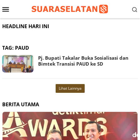
Loncat
Menu
ke
konten
Mobile
HEADLINE HARI INI
TAG:
PAUD
Pj. Bupati Takalar Buka Sosialisasi dan
Bimtek Transisi PAUD ke SD
Lihat Lainnya
BERITA UTAMA