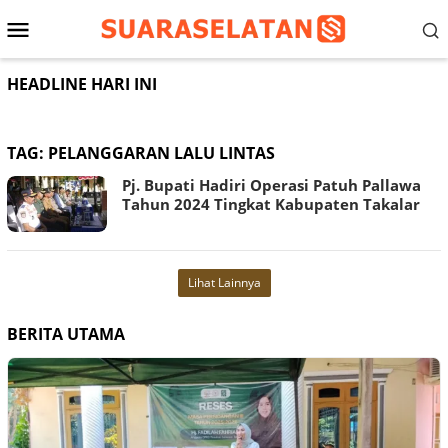
Loncat
Menu
ke
konten
Mobile
HEADLINE HARI INI
TAG:
PELANGGARAN LALU LINTAS
Pj. Bupati Hadiri Operasi Patuh Pallawa
Tahun 2024 Tingkat Kabupaten Takalar
Lihat Lainnya
BERITA UTAMA