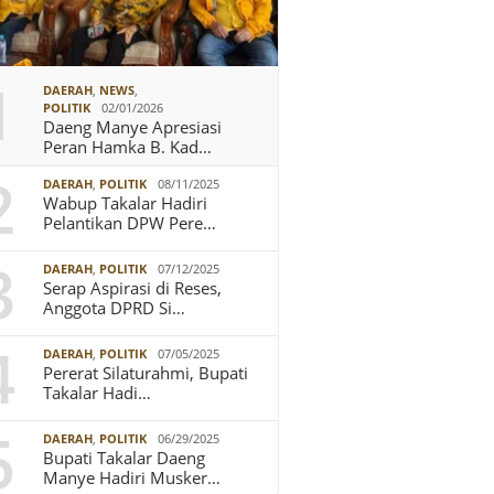
1
DAERAH
,
NEWS
,
POLITIK
02/01/2026
Daeng Manye Apresiasi
Peran Hamka B. Kad…
2
DAERAH
,
POLITIK
08/11/2025
Wabup Takalar Hadiri
Pelantikan DPW Pere…
3
DAERAH
,
POLITIK
07/12/2025
Serap Aspirasi di Reses,
Anggota DPRD Si…
4
DAERAH
,
POLITIK
07/05/2025
Pererat Silaturahmi, Bupati
Takalar Hadi…
5
DAERAH
,
POLITIK
06/29/2025
Bupati Takalar Daeng
Manye Hadiri Musker…