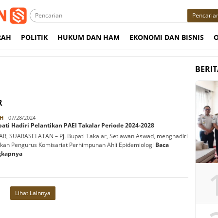
Pencaria
RAH
POLITIK
HUKUM DAN HAM
EKONOMI DAN BISNIS
BERI
R
Rabbani
H
07/28/2024
pati Hadiri Pelantikan PAEI Takalar Periode 2024-2028
R, SUARASELATAN – Pj. Bupati Takalar, Setiawan Aswad, menghadiri
ikan Pengurus Komisariat Perhimpunan Ahli Epidemiologi
Baca
gkapnya
Lihat Lainnya