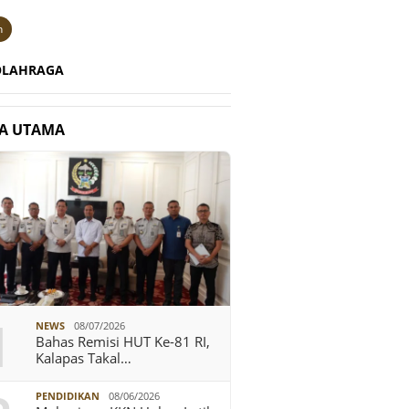
n
OLAHRAGA
TA UTAMA
1
NEWS
08/07/2026
Bahas Remisi HUT Ke-81 RI,
Kalapas Takal…
PENDIDIKAN
08/06/2026