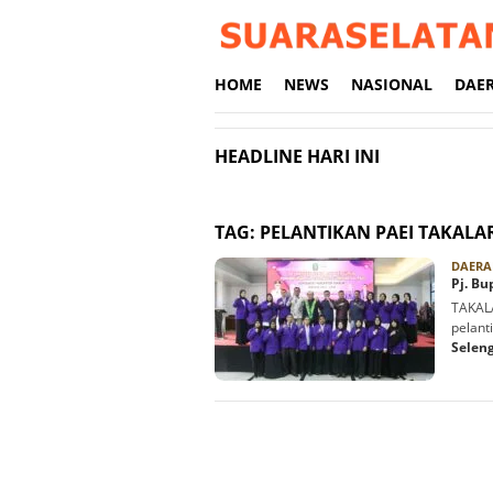
Loncat
ke
konten
HOME
NEWS
NASIONAL
DAE
HEADLINE HARI INI
TAG:
PELANTIKAN PAEI TAKALA
DAERA
Pj. Bu
TAKALA
pelant
Selen