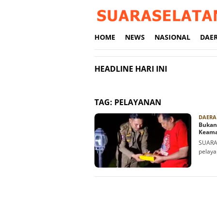
Loncat
ke
konten
HOME
NEWS
NASIONAL
DAE
HEADLINE HARI INI
TAG:
PELAYANAN
DAERA
Bukan 
Keama
SUARAS
pelaya