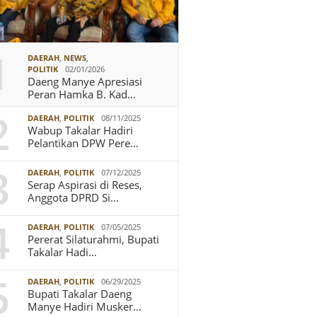
1
DAERAH
,
NEWS
,
POLITIK
02/01/2026
Daeng Manye Apresiasi
Peran Hamka B. Kad…
2
DAERAH
,
POLITIK
08/11/2025
Wabup Takalar Hadiri
Pelantikan DPW Pere…
3
DAERAH
,
POLITIK
07/12/2025
Serap Aspirasi di Reses,
Anggota DPRD Si…
4
DAERAH
,
POLITIK
07/05/2025
Pererat Silaturahmi, Bupati
Takalar Hadi…
5
DAERAH
,
POLITIK
06/29/2025
Bupati Takalar Daeng
Manye Hadiri Musker…