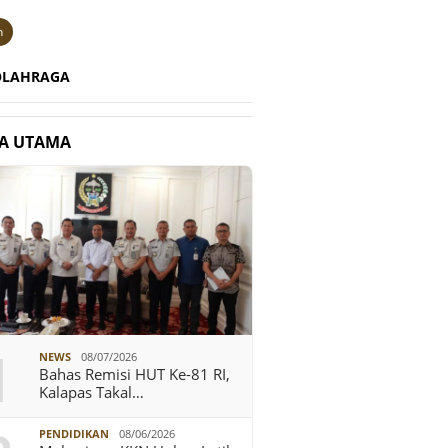
n
OLAHRAGA
TA UTAMA
1
NEWS
08/07/2026
Bahas Remisi HUT Ke-81 RI,
Kalapas Takal…
PENDIDIKAN
08/06/2026