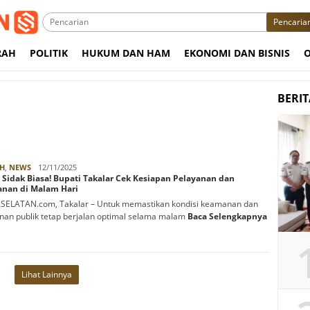
Pencaria
RAH
POLITIK
HUKUM DAN HAM
EKONOMI DAN BISNIS
BERI
Rabbani
H
,
NEWS
12/11/2025
Sidak Biasa! Bupati Takalar Cek Kesiapan Pelayanan dan
nan di Malam Hari
ELATAN.com, Takalar – Untuk memastikan kondisi keamanan dan
nan publik tetap berjalan optimal selama malam
Baca Selengkapnya
Lihat Lainnya