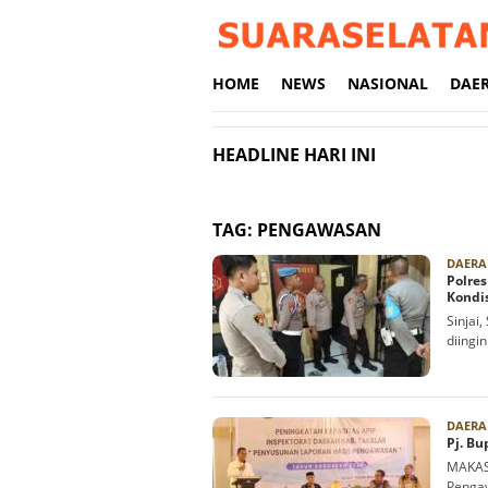
Loncat
ke
konten
HOME
NEWS
NASIONAL
DAE
HEADLINE HARI INI
TAG:
PENGAWASAN
DAERA
Polre
Kondi
Sinjai
diingi
DAERA
Pj. Bu
MAKAS
Pengaw