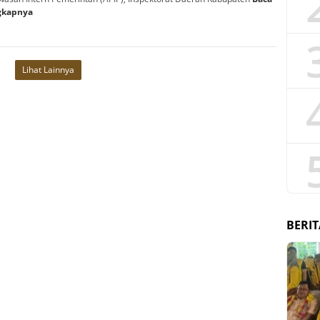
gkapnya
Lihat Lainnya
BERIT