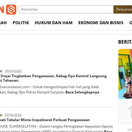
Pencaria
RAH
POLITIK
HUKUM DAN HAM
EKONOMI DAN BISNIS
BERI
Azhari
H
05/07/2025
s Sinjai Tingkatkan Pengawasan, Kabag Ops Kontrol Langsung
si Tahanan.
, Suaraselatan.com – Untuk mengantisipasi hal- hal yang tidak
nkan, Kabag Ops Polres Kompol Sunyoto,
Baca Selengkapnya
Rabbani
H
07/20/2024
pati Takalar Minta Inspektorat Perkuat Pengawasan
SAR, SUARASELATAN – Dalam rangka Peningkatan Kapasitas Aparat
asan Intern Pemerintah (APIP), Inspektorat Daerah Kabupaten
Baca