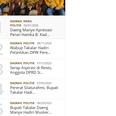
1
DAERAH
,
NEWS
,
POLITIK
02/01/2026
Daeng Manye Apresiasi
Peran Hamka B. Kad…
2
DAERAH
,
POLITIK
08/11/2025
Wabup Takalar Hadiri
Pelantikan DPW Pere…
3
DAERAH
,
POLITIK
07/12/2025
Serap Aspirasi di Reses,
Anggota DPRD Si…
4
DAERAH
,
POLITIK
07/05/2025
Pererat Silaturahmi, Bupati
Takalar Hadi…
5
DAERAH
,
POLITIK
06/29/2025
Bupati Takalar Daeng
Manye Hadiri Musker…