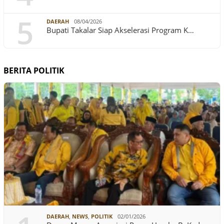
5
DAERAH
08/04/2026
Bupati Takalar Siap Akselerasi Program K…
BERITA POLITIK
DAERAH
,
NEWS
,
POLITIK
02/01/2026