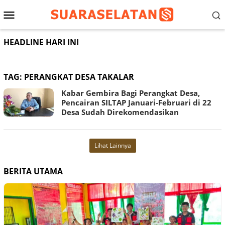
Loncat
Menu
ke
konten
Mobile
HEADLINE HARI INI
TAG:
PERANGKAT DESA TAKALAR
Kabar Gembira Bagi Perangkat Desa,
Pencairan SILTAP Januari-Februari di 22
Desa Sudah Direkomendasikan
Lihat Lainnya
BERITA UTAMA