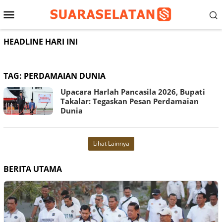
Loncat
Menu
ke
konten
Mobile
HEADLINE HARI INI
TAG:
PERDAMAIAN DUNIA
Upacara Harlah Pancasila 2026, Bupati
Takalar: Tegaskan Pesan Perdamaian
Dunia
Lihat Lainnya
BERITA UTAMA