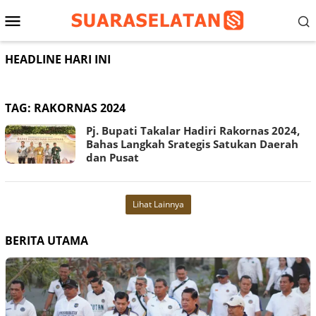
Loncat
Menu
ke
konten
Mobile
HEADLINE HARI INI
TAG:
RAKORNAS 2024
Pj. Bupati Takalar Hadiri Rakornas 2024,
Bahas Langkah Srategis Satukan Daerah
dan Pusat
Lihat Lainnya
BERITA UTAMA