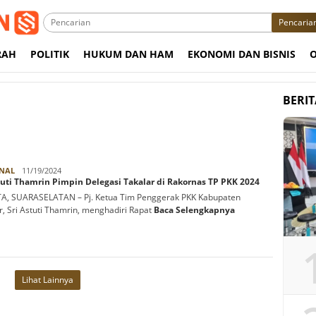
Pencaria
RAH
POLITIK
HUKUM DAN HAM
EKONOMI DAN BISNIS
BERI
Rabbani
NAL
11/19/2024
tuti Thamrin Pimpin Delegasi Takalar di Rakornas TP PKK 2024
A, SUARASELATAN – Pj. Ketua Tim Penggerak PKK Kabupaten
r, Sri Astuti Thamrin, menghadiri Rapat
Baca Selengkapnya
Lihat Lainnya