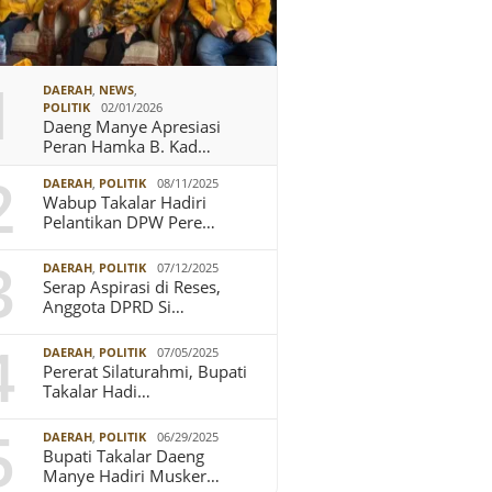
1
DAERAH
,
NEWS
,
POLITIK
02/01/2026
Daeng Manye Apresiasi
Peran Hamka B. Kad…
2
DAERAH
,
POLITIK
08/11/2025
Wabup Takalar Hadiri
Pelantikan DPW Pere…
3
DAERAH
,
POLITIK
07/12/2025
Serap Aspirasi di Reses,
Anggota DPRD Si…
4
DAERAH
,
POLITIK
07/05/2025
Pererat Silaturahmi, Bupati
Takalar Hadi…
5
DAERAH
,
POLITIK
06/29/2025
Bupati Takalar Daeng
Manye Hadiri Musker…