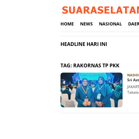
Loncat
ke
konten
HOME
NEWS
NASIONAL
DAE
HEADLINE HARI INI
TAG:
RAKORNAS TP PKK
NASIO
Sri As
JAKART
Takala