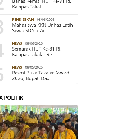
2
Bahas Remisi HUT Ke-81 RI,
Kalapas Takal…
3
PENDIDIKAN
08/06/2026
Mahasiswa KKN Unhas Latih
Siswa SDN 7 Ar…
4
NEWS
08/06/2026
Semarak HUT Ke-81 RI,
Kalapas Takalar Re…
5
NEWS
08/05/2026
Resmi Buka Takalar Award
2026, Bupati Da…
A POLITIK