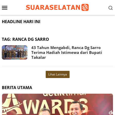
Loncat
Menu
ke
konten
Mobile
HEADLINE HARI INI
TAG:
RANCA DG SARRO
43 Tahun Mengabdi, Ranca Dg Sarro
Terima Hadiah Istimewa dari Bupati
Takalar
Lihat Lainnya
BERITA UTAMA