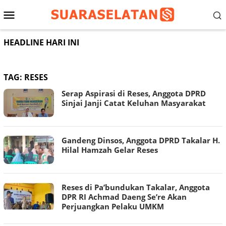
Loncat
Menu
ke
konten
Mobile
HEADLINE HARI INI
TAG:
RESES
Serap Aspirasi di Reses, Anggota DPRD
Sinjai Janji Catat Keluhan Masyarakat
Gandeng Dinsos, Anggota DPRD Takalar H.
Hilal Hamzah Gelar Reses
Reses di Pa’bundukan Takalar, Anggota
DPR RI Achmad Daeng Se’re Akan
Perjuangkan Pelaku UMKM