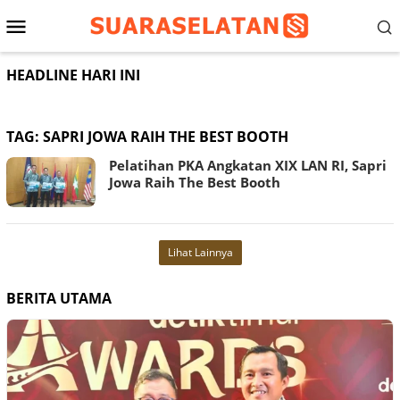
Loncat
Menu
ke
konten
Mobile
HEADLINE HARI INI
TAG:
SAPRI JOWA RAIH THE BEST BOOTH
Pelatihan PKA Angkatan XIX LAN RI, Sapri
Jowa Raih The Best Booth
Lihat Lainnya
BERITA UTAMA